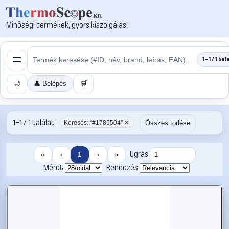
Minőségi termékek, gyors kiszolgálás!
1–1 / 1 tal
🌙
👤 Belépés
🛒
1–1 / 1 találat
Összes törlése
Keresés: “#1785504” ✕
Ugrás:
«
‹
1
›
»
Méret:
Rendezés: