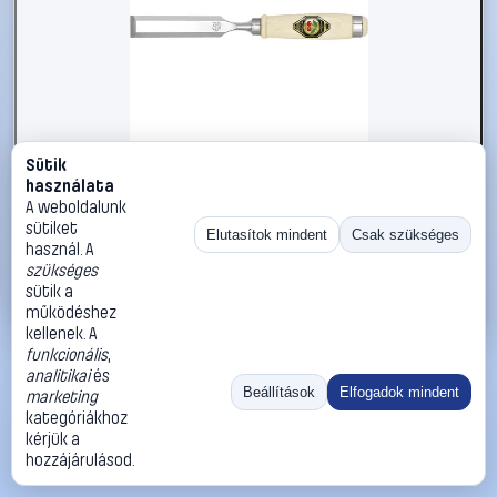
Sütik
#1785504
használata
Kirschen 1001024 Egyenes véső
A weboldalunk
sütiket
Kirschen
Vésők, feszítővasak
Elutasítok mindent
Csak szükséges
használ. A
10 990 Ft
szükséges
sütik a
Kosárba
Azonnali vásárlás
működéshez
kellenek. A
funkcionális
,
Ugrás:
«
‹
1
›
»
analitikai
és
Méret:
Rendezés:
Beállítások
Elfogadok mindent
marketing
kategóriákhoz
©
2026
ÁSZF
Adatvédelem
Impresszum
Kapcsolat
kérjük a
ThermoScope
Cégbemutató
Sütibeállítások
hozzájárulásod.