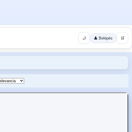
🌙
👤 Belépés
🛒