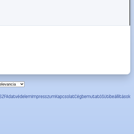
SZF
Adatvédelem
Impresszum
Kapcsolat
Cégbemutató
Sütibeállítások