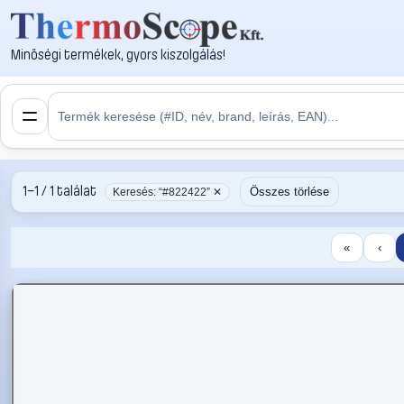
Minőségi termékek, gyors kiszolgálás!
1–1 / 1 találat
Összes törlése
Keresés: “#822422” ✕
«
‹