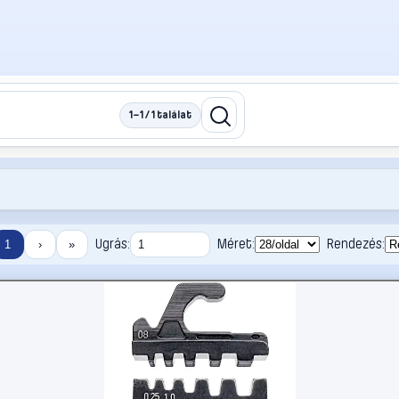
1–1 / 1 találat
Ugrás:
Méret:
Rendezés:
1
›
»