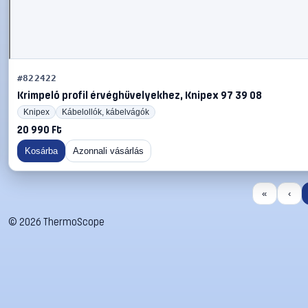
#822422
Krimpelő profil érvéghüvelyekhez, Knipex 97 39 08
Knipex
Kábelollók, kábelvágók
20 990 Ft
Kosárba
Azonnali vásárlás
«
‹
©
2026
ThermoScope