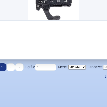
Ugrás:
Méret:
Rendezés:
1
›
»
Á