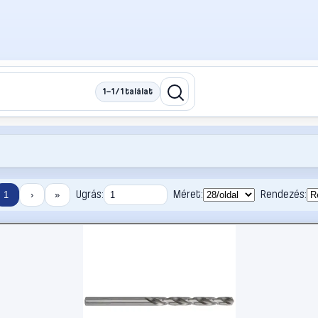
1–1 / 1 találat
Ugrás:
Méret:
Rendezés:
1
›
»