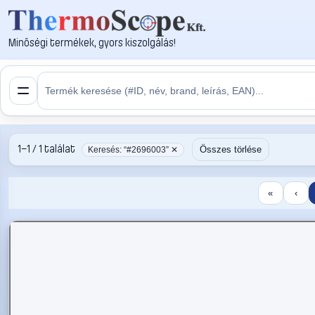
Minőségi termékek, gyors kiszolgálás!
1–1 / 1 találat
Összes törlése
Keresés: “#2696003” ✕
«
‹