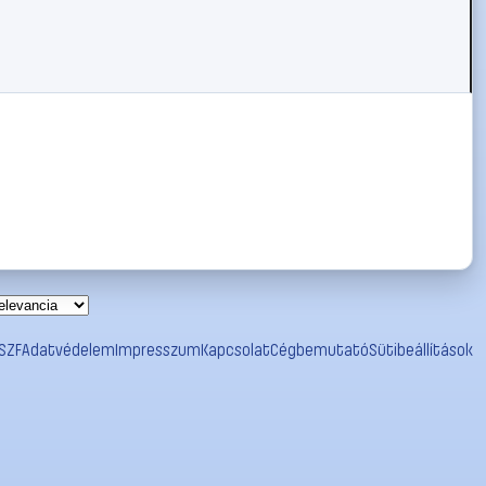
SZF
Adatvédelem
Impresszum
Kapcsolat
Cégbemutató
Sütibeállítások