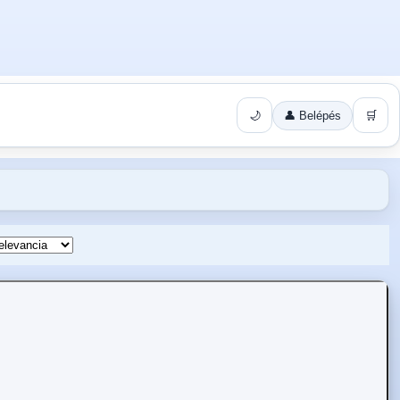
🌙
👤 Belépés
🛒