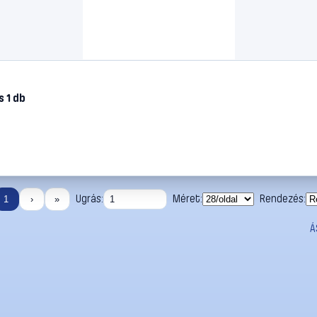
 1 db
Ugrás:
Méret:
Rendezés:
1
›
»
Á