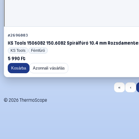
#2696003
KS Tools 1506082 150.6082 Spirálfúró 10.4 mm Rozsdamentes
KS Tools
Fémfúró
5 990 Ft
Kosárba
Azonnali vásárlás
«
‹
©
2026
ThermoScope