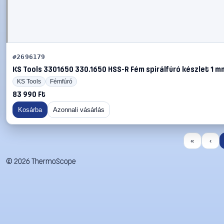
#2696179
KS Tools 3301650 330.1650 HSS-R Fém spirálfúró készlet 1 mm
KS Tools
Fémfúró
83 990 Ft
Kosárba
Azonnali vásárlás
«
‹
©
2026
ThermoScope