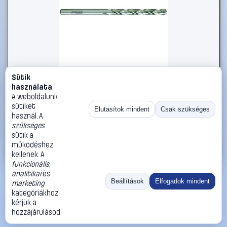
Sütik
#2696182
használata
KS Tools 3302145 HSS-G Fém spirálfúró készlet 14.5 mm 1
A weboldalunk
db
sütiket
Elutasítok mindent
Csak szükséges
használ. A
KS Tools
Fémfúró
szükséges
4 590 Ft
sütik a
működéshez
Kosárba
Azonnali vásárlás
kellenek. A
funkcionális
,
analitikai
és
Ugrás:
«
‹
1
›
»
Beállítások
Elfogadok mindent
marketing
Méret:
Rendezés:
kategóriákhoz
kérjük a
©
2026
ÁSZF
Adatvédelem
Impresszum
Kapcsolat
hozzájárulásod.
ThermoScope
Cégbemutató
Sütibeállítások