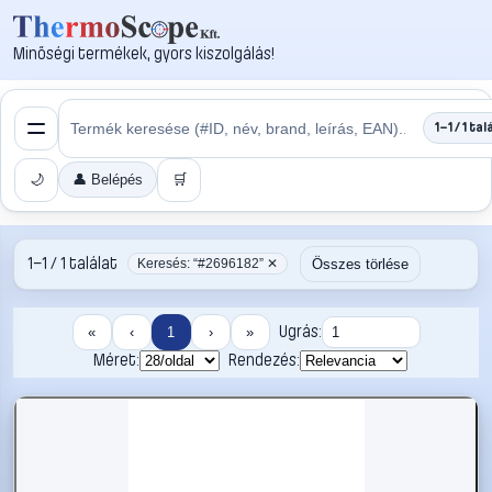
Minőségi termékek, gyors kiszolgálás!
1–1 / 1 tal
🌙
👤 Belépés
🛒
1–1 / 1 találat
Összes törlése
Keresés: “#2696182” ✕
Ugrás:
«
‹
1
›
»
Méret:
Rendezés: