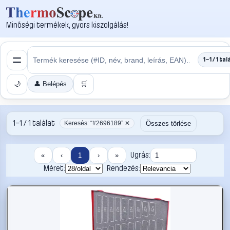
Minőségi termékek, gyors kiszolgálás!
1–1 / 1 tal
🌙
👤 Belépés
🛒
1–1 / 1 találat
Összes törlése
Keresés: “#2696189” ✕
Ugrás:
«
‹
1
›
»
Méret:
Rendezés: