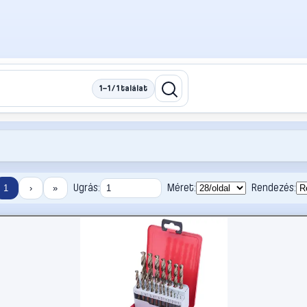
1–1 / 1 találat
Ugrás:
Méret:
Rendezés:
1
›
»