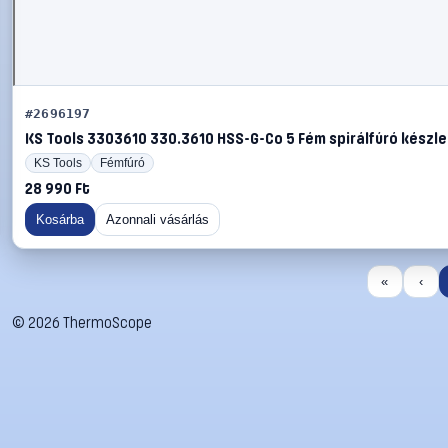
#2696197
KS Tools 3303610 330.3610 HSS-G-Co 5 Fém spirálfúró készlet
KS Tools
Fémfúró
28 990 Ft
Kosárba
Azonnali vásárlás
«
‹
©
2026
ThermoScope