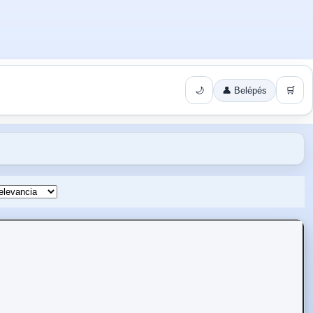
🌙
👤 Belépés
🛒