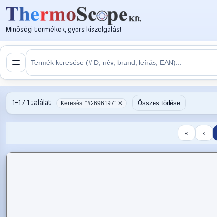
Minőségi termékek, gyors kiszolgálás!
1–1 / 1 találat
Összes törlése
Keresés: “#2696197” ✕
«
‹