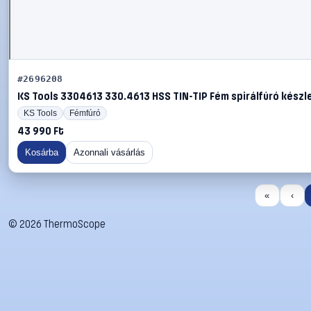
#2696208
KS Tools 3304613 330.4613 HSS TIN-TIP Fém spirálfúró készle
KS Tools
Fémfúró
43 990 Ft
Kosárba
Azonnali vásárlás
«
‹
©
2026
ThermoScope