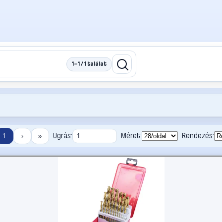
1–1 / 1 találat
Ugrás:
Méret:
Rendezés:
1
›
»