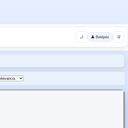
🌙
👤 Belépés
🛒