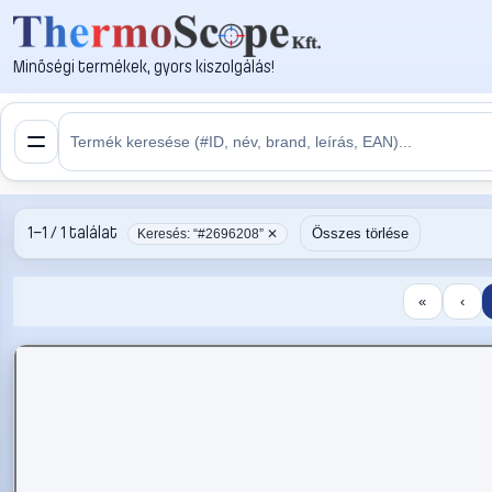
Minőségi termékek, gyors kiszolgálás!
1–1 / 1 találat
Összes törlése
Keresés: “#2696208” ✕
«
‹