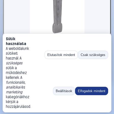
Sütik
#2696243
használata
KS Tools 5170136 517.0136 Ütős csavarkulcs
A weboldalunk
Kulcsszélesség (metrikus) 36 mm
sütiket
Elutasítok mindent
Csak szükséges
használ. A
KS Tools
Egyoldalas villáskulcsok
szükséges
14 990 Ft
sütik a
működéshez
Kosárba
Azonnali vásárlás
kellenek. A
funkcionális
,
analitikai
és
Ugrás:
«
‹
1
›
»
Beállítások
Elfogadok mindent
marketing
Méret:
Rendezés:
kategóriákhoz
kérjük a
©
2026
ÁSZF
Adatvédelem
Impresszum
Kapcsolat
hozzájárulásod.
ThermoScope
Cégbemutató
Sütibeállítások