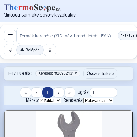
Minőségi termékek, gyors kiszolgálás!
1–1 / 1 tal
🌙
👤 Belépés
🛒
1–1 / 1 találat
Összes törlése
Keresés: “#2696243” ✕
Ugrás:
«
‹
1
›
»
Méret:
Rendezés: