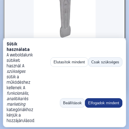
Sütik
#2696248
használata
KS Tools 5170160 517.0160 Ütős csavarkulcs
A weboldalunk
Kulcsszélesség (metrikus) 60 mm
sütiket
Elutasítok mindent
Csak szükséges
használ. A
KS Tools
Egyoldalas villáskulcsok
szükséges
41 990 Ft
sütik a
működéshez
Kosárba
Azonnali vásárlás
kellenek. A
funkcionális
,
analitikai
és
Ugrás:
«
‹
1
›
»
Beállítások
Elfogadok mindent
marketing
Méret:
Rendezés:
kategóriákhoz
kérjük a
©
2026
ÁSZF
Adatvédelem
Impresszum
Kapcsolat
hozzájárulásod.
ThermoScope
Cégbemutató
Sütibeállítások