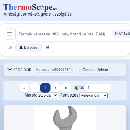
Minőségi termékek, gyors kiszolgálás!
1–1 / 1 tal
🌙
👤 Belépés
🛒
1–1 / 1 találat
Összes törlése
Keresés: “#2696248” ✕
Ugrás:
«
‹
1
›
»
Méret:
Rendezés: