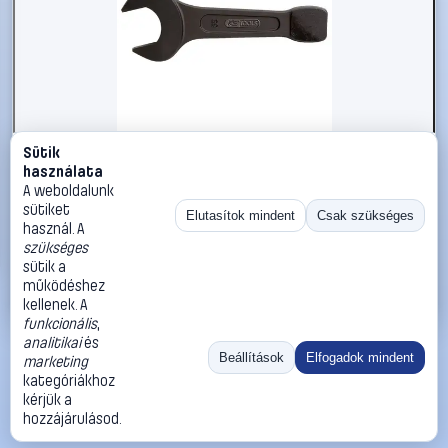
Sütik
#2696252
használata
KS Tools 5170180 517.0180 Ütős csavarkulcs
A weboldalunk
Kulcsszélesség (metrikus) 80 mm
sütiket
Elutasítok mindent
Csak szükséges
használ. A
KS Tools
Egyoldalas villáskulcsok
szükséges
85 990 Ft
sütik a
működéshez
Kosárba
Azonnali vásárlás
kellenek. A
funkcionális
,
analitikai
és
Ugrás:
«
‹
1
›
»
Beállítások
Elfogadok mindent
marketing
Méret:
Rendezés:
kategóriákhoz
kérjük a
©
2026
ÁSZF
Adatvédelem
Impresszum
Kapcsolat
hozzájárulásod.
ThermoScope
Cégbemutató
Sütibeállítások