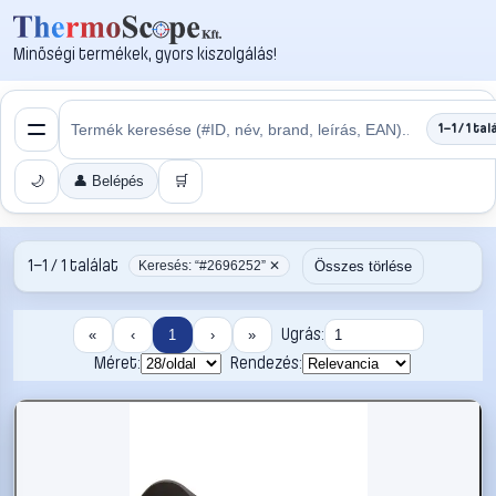
Minőségi termékek, gyors kiszolgálás!
1–1 / 1 tal
🌙
👤 Belépés
🛒
1–1 / 1 találat
Összes törlése
Keresés: “#2696252” ✕
Ugrás:
«
‹
1
›
»
Méret:
Rendezés: