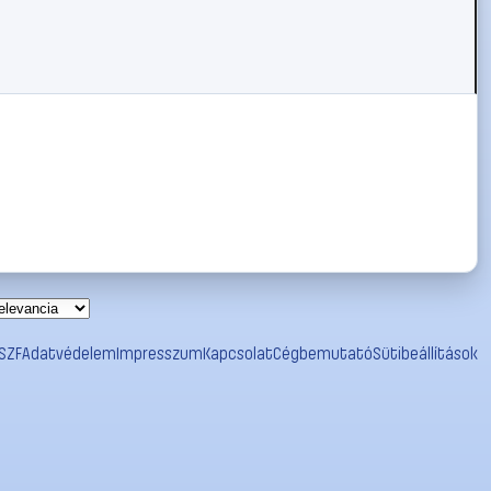
SZF
Adatvédelem
Impresszum
Kapcsolat
Cégbemutató
Sütibeállítások