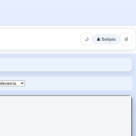
🌙
👤 Belépés
🛒