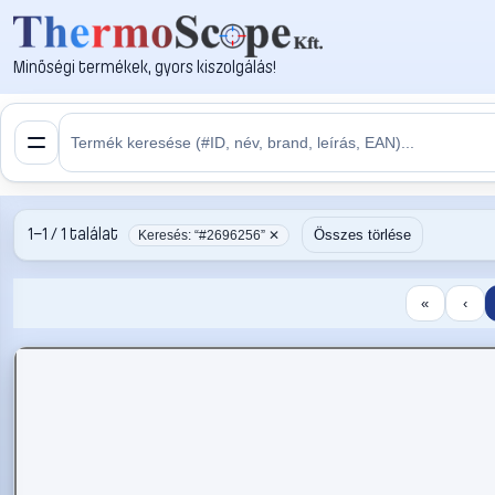
Minőségi termékek, gyors kiszolgálás!
1–1 / 1 találat
Összes törlése
Keresés: “#2696256” ✕
«
‹