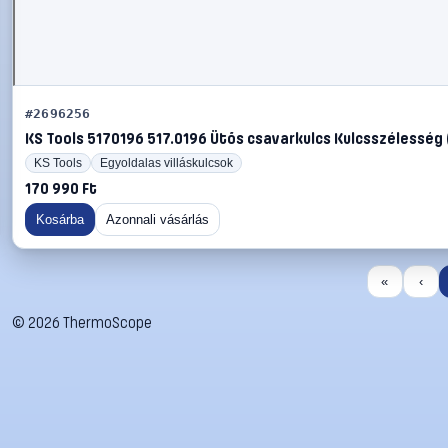
#2696256
KS Tools 5170196 517.0196 Ütős csavarkulcs Kulcsszélesség
KS Tools
Egyoldalas villáskulcsok
170 990 Ft
Kosárba
Azonnali vásárlás
«
‹
©
2026
ThermoScope