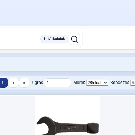
1–1 / 1 találat
Ugrás:
Méret:
Rendezés:
1
›
»