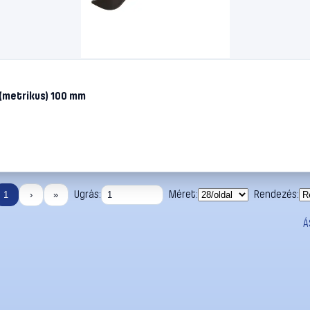
 (metrikus) 100 mm
Ugrás:
Méret:
Rendezés:
1
›
»
Á