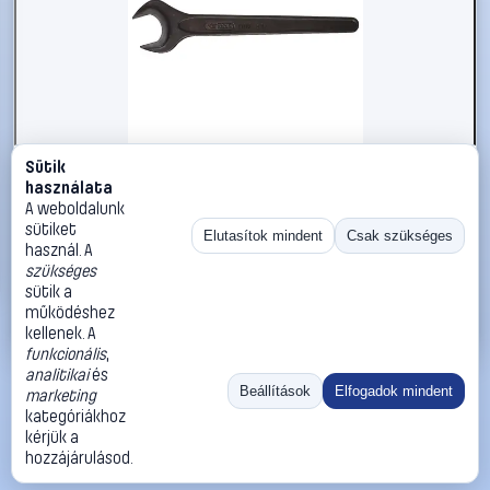
Sütik
#2696258
használata
KS Tools 5170524 517.0524 Egyvillás kulcs
A weboldalunk
Kulcsszélesség (metrikus) 24 mm
sütiket
Elutasítok mindent
Csak szükséges
használ. A
KS Tools
Egyoldalas villáskulcsok
szükséges
3 290 Ft
sütik a
működéshez
Kosárba
Azonnali vásárlás
kellenek. A
funkcionális
,
analitikai
és
Ugrás:
«
‹
1
›
»
Beállítások
Elfogadok mindent
marketing
Méret:
Rendezés:
kategóriákhoz
kérjük a
©
2026
ÁSZF
Adatvédelem
Impresszum
Kapcsolat
hozzájárulásod.
ThermoScope
Cégbemutató
Sütibeállítások