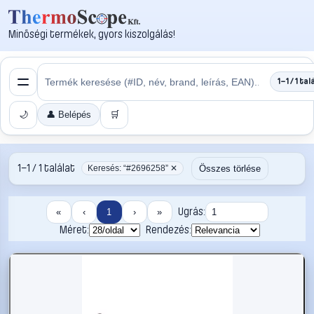
Minőségi termékek, gyors kiszolgálás!
1–1 / 1 tal
🌙
👤 Belépés
🛒
1–1 / 1 találat
Összes törlése
Keresés: “#2696258” ✕
Ugrás:
«
‹
1
›
»
Méret:
Rendezés: