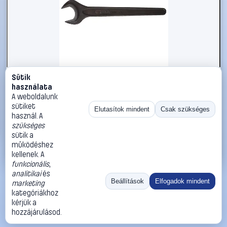
Sütik
#2696278
használata
KS Tools 5170595 517.0595 Egyvillás kulcs
A weboldalunk
Kulcsszélesség (metrikus) 95 mm
sütiket
Elutasítok mindent
Csak szükséges
használ. A
KS Tools
Egyoldalas villáskulcsok
szükséges
174 990 Ft
sütik a
működéshez
Kosárba
Azonnali vásárlás
kellenek. A
funkcionális
,
analitikai
és
Ugrás:
«
‹
1
›
»
Beállítások
Elfogadok mindent
marketing
Méret:
Rendezés:
kategóriákhoz
kérjük a
©
2026
ÁSZF
Adatvédelem
Impresszum
Kapcsolat
hozzájárulásod.
ThermoScope
Cégbemutató
Sütibeállítások