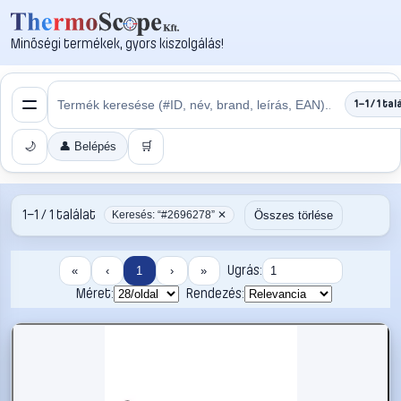
Minőségi termékek, gyors kiszolgálás!
1–1 / 1 tal
🌙
👤 Belépés
🛒
1–1 / 1 találat
Összes törlése
Keresés: “#2696278” ✕
Ugrás:
«
‹
1
›
»
Méret:
Rendezés: