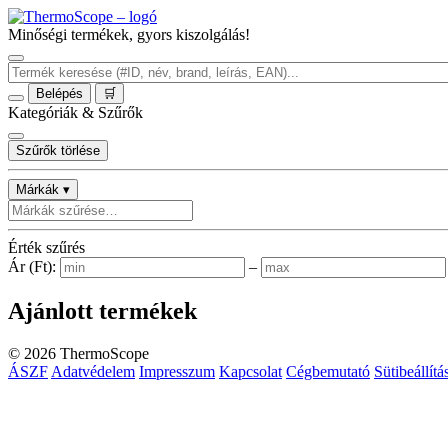
Minőségi termékek, gyors kiszolgálás!
Belépés
🛒
Kategóriák & Szűrők
Szűrők törlése
Márkák ▾
Érték szűrés
Ár (Ft):
–
Ajánlott termékek
©
2026
ThermoScope
ÁSZF
Adatvédelem
Impresszum
Kapcsolat
Cégbemutató
Sütibeállítá