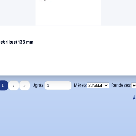
metrikus) 135 mm
Ugrás:
Méret:
Rendezés:
1
›
»
Á