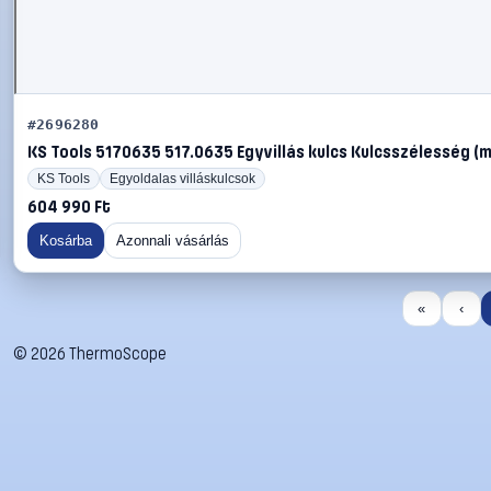
#2696280
KS Tools 5170635 517.0635 Egyvillás kulcs Kulcsszélesség (
KS Tools
Egyoldalas villáskulcsok
604 990 Ft
Kosárba
Azonnali vásárlás
«
‹
©
2026
ThermoScope