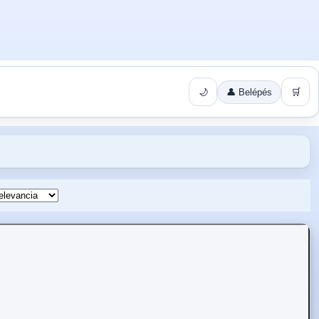
🌙
👤 Belépés
🛒