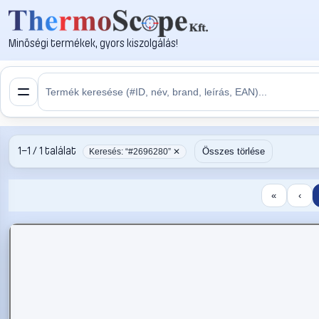
Minőségi termékek, gyors kiszolgálás!
1–1 / 1 találat
Összes törlése
Keresés: “#2696280” ✕
«
‹