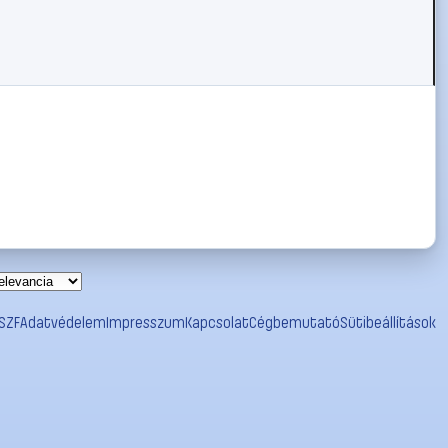
SZF
Adatvédelem
Impresszum
Kapcsolat
Cégbemutató
Sütibeállítások