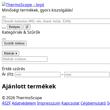
Minőségi termékek, gyors kiszolgálás!
Belépés
🛒
Kategóriák & Szűrők
Szűrők törlése
Márkák ▾
Érték szűrés
Ár (Ft):
–
Ajánlott termékek
©
2026
ThermoScope
ÁSZF
Adatvédelem
Impresszum
Kapcsolat
Cégbemutató
S