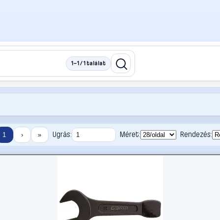
1–1 / 1 találat
Ugrás:
Méret:
Rendezés:
1
›
»