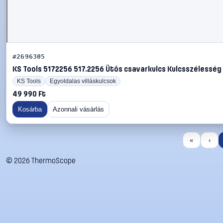
#2696305
KS Tools 5172256 517.2256 Ütős csavarkulcs Kulcsszélesség (
KS Tools
Egyoldalas villáskulcsok
49 990 Ft
Kosárba
Azonnali vásárlás
«
‹
©
2026
ThermoScope