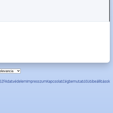
SZF
Adatvédelem
Impresszum
Kapcsolat
Cégbemutató
Sütibeállítások