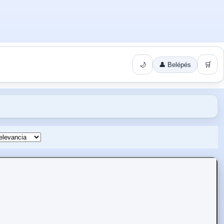
🌙
👤 Belépés
🛒