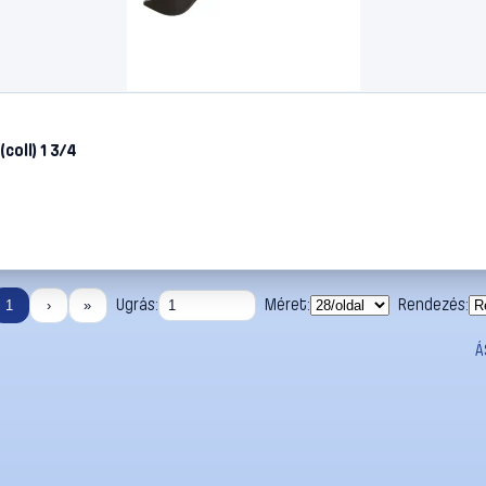
coll) 1 3/4
Ugrás:
Méret:
Rendezés:
1
›
»
Á