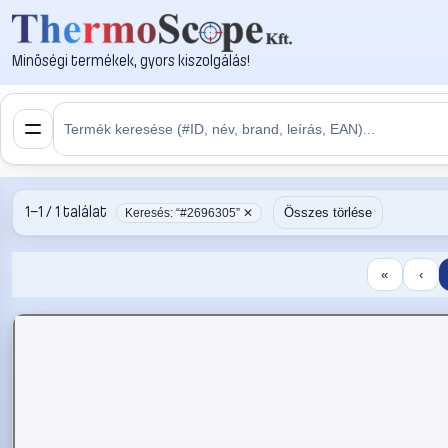
Minőségi termékek, gyors kiszolgálás!
1–1 / 1 találat
Összes törlése
Keresés: “#2696305” ✕
«
‹