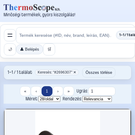
Minőségi termékek, gyors kiszolgálás!
1–1 / 1 tal
🌙
👤 Belépés
🛒
1–1 / 1 találat
Összes törlése
Keresés: “#2696307” ✕
Ugrás:
«
‹
1
›
»
Méret:
Rendezés: