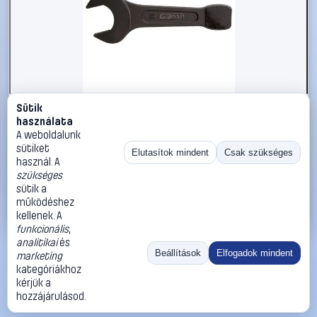
Sütik
#2696307
használata
KS Tools 5172258 517.2258 Ütős csavarkulcs
A weboldalunk
Kulcsszélesség (coll) 1 5/16
sütiket
Elutasítok mindent
Csak szükséges
használ. A
KS Tools
Egyoldalas villáskulcsok
szükséges
23 990 Ft
sütik a
működéshez
Kosárba
Azonnali vásárlás
kellenek. A
funkcionális
,
analitikai
és
Ugrás:
«
‹
1
›
»
Beállítások
Elfogadok mindent
marketing
Méret:
Rendezés:
kategóriákhoz
kérjük a
©
2026
ÁSZF
Adatvédelem
Impresszum
Kapcsolat
hozzájárulásod.
ThermoScope
Cégbemutató
Sütibeállítások