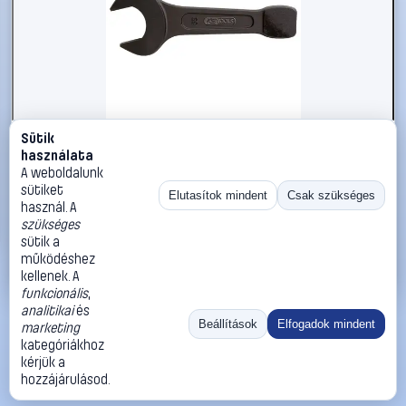
Sütik
#2696308
használata
KS Tools 5172259 517.2259 Ütős csavarkulcs
A weboldalunk
Kulcsszélesség (coll) 1 5/8
sütiket
Elutasítok mindent
Csak szükséges
használ. A
KS Tools
Egyoldalas villáskulcsok
szükséges
36 990 Ft
sütik a
működéshez
Kosárba
Azonnali vásárlás
kellenek. A
funkcionális
,
analitikai
és
Ugrás:
«
‹
1
›
»
Beállítások
Elfogadok mindent
marketing
Méret:
Rendezés:
kategóriákhoz
kérjük a
©
2026
ÁSZF
Adatvédelem
Impresszum
Kapcsolat
hozzájárulásod.
ThermoScope
Cégbemutató
Sütibeállítások