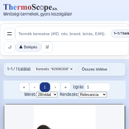
Minőségi termékek, gyors kiszolgálás!
1–1 / 1 tal
🌙
👤 Belépés
🛒
1–1 / 1 találat
Összes törlése
Keresés: “#2696308” ✕
Ugrás:
«
‹
1
›
»
Méret:
Rendezés: