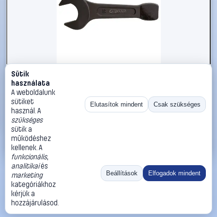
Sütik
#2696313
használata
KS Tools 5172264 517.2264 Ütős csavarkulcs
A weboldalunk
Kulcsszélesség (coll) 1 13/16
sütiket
Elutasítok mindent
Csak szükséges
használ. A
KS Tools
Egyoldalas villáskulcsok
szükséges
26 990 Ft
sütik a
működéshez
Kosárba
Azonnali vásárlás
kellenek. A
funkcionális
,
analitikai
és
Ugrás:
«
‹
1
›
»
Beállítások
Elfogadok mindent
marketing
Méret:
Rendezés:
kategóriákhoz
kérjük a
©
2026
ÁSZF
Adatvédelem
Impresszum
Kapcsolat
hozzájárulásod.
ThermoScope
Cégbemutató
Sütibeállítások