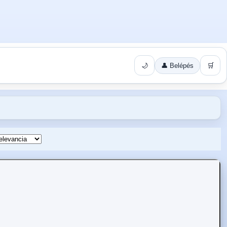
🌙
👤 Belépés
🛒