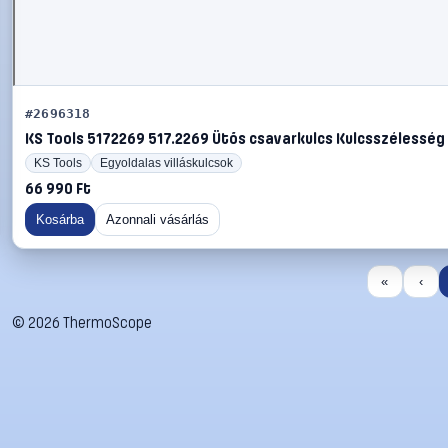
#2696318
KS Tools 5172269 517.2269 Ütős csavarkulcs Kulcsszélesség (c
KS Tools
Egyoldalas villáskulcsok
66 990 Ft
Kosárba
Azonnali vásárlás
«
‹
©
2026
ThermoScope