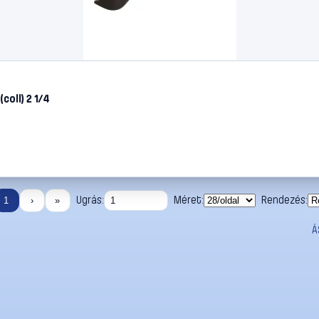
oll) 2 1/4
Ugrás:
Méret:
Rendezés:
1
›
»
Á