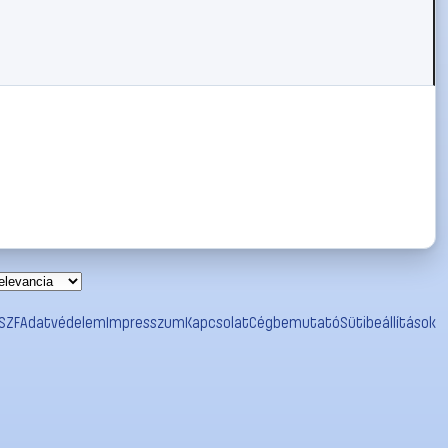
SZF
Adatvédelem
Impresszum
Kapcsolat
Cégbemutató
Sütibeállítások