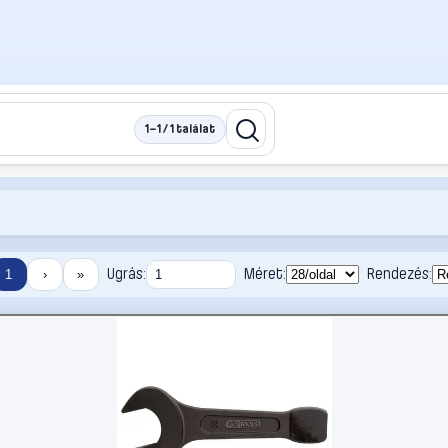
1–1 / 1 találat
Ugrás:
Méret:
Rendezés:
1
›
»