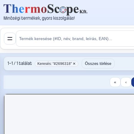
Minőségi termékek, gyors kiszolgálás!
1–1 / 1 találat
Összes törlése
Keresés: “#2696318” ✕
«
‹