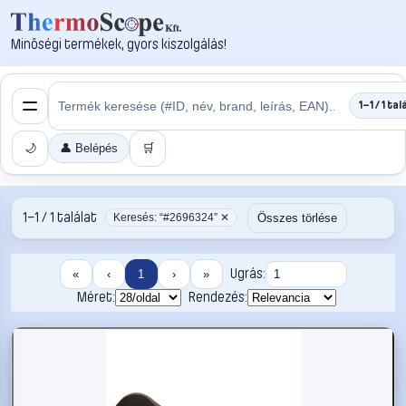
Minőségi termékek, gyors kiszolgálás!
1–1 / 1 tal
🌙
👤 Belépés
🛒
1–1 / 1 találat
Összes törlése
Keresés: “#2696324” ✕
Ugrás:
«
‹
1
›
»
Méret:
Rendezés: