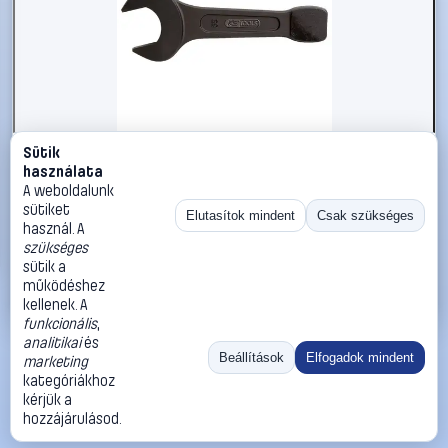
Sütik
#2696324
használata
KS Tools 5172275 517.2275 Ütős csavarkulcs
A weboldalunk
Kulcsszélesség (coll) 2 5/8
sütiket
Elutasítok mindent
Csak szükséges
használ. A
KS Tools
Egyoldalas villáskulcsok
szükséges
96 990 Ft
sütik a
működéshez
Kosárba
Azonnali vásárlás
kellenek. A
funkcionális
,
analitikai
és
Ugrás:
«
‹
1
›
»
Beállítások
Elfogadok mindent
marketing
Méret:
Rendezés:
kategóriákhoz
kérjük a
©
2026
ÁSZF
Adatvédelem
Impresszum
Kapcsolat
hozzájárulásod.
ThermoScope
Cégbemutató
Sütibeállítások