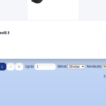
oll) 3
Ugrás:
Méret:
Rendezés:
1
›
»
Á