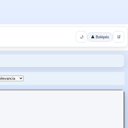
🌙
👤 Belépés
🛒