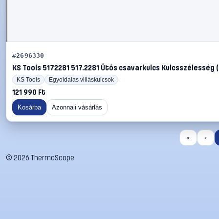
#2696330
KS Tools 5172281 517.2281 Ütős csavarkulcs Kulcsszélesség (c
KS Tools
Egyoldalas villáskulcsok
121 990 Ft
Kosárba
Azonnali vásárlás
«
‹
©
2026
ThermoScope