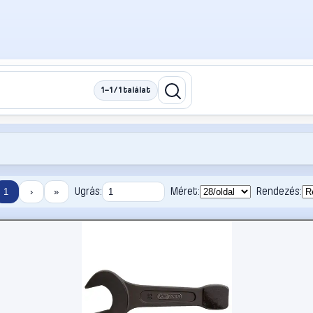
1–1 / 1 találat
Ugrás:
Méret:
Rendezés:
1
›
»