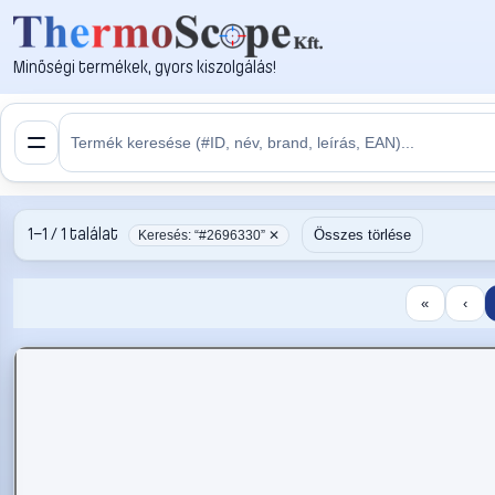
Minőségi termékek, gyors kiszolgálás!
1–1 / 1 találat
Összes törlése
Keresés: “#2696330” ✕
«
‹