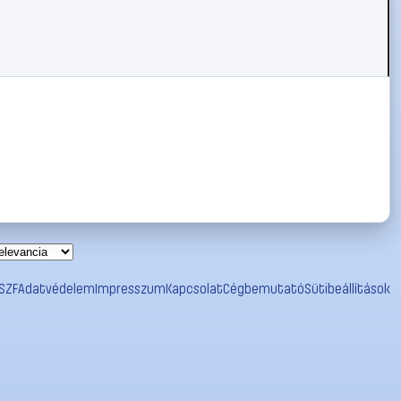
SZF
Adatvédelem
Impresszum
Kapcsolat
Cégbemutató
Sütibeállítások