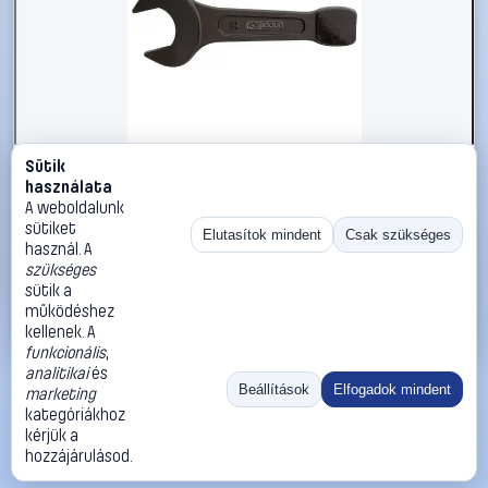
Sütik
#2696335
használata
KS Tools 5172286 517.2286 Ütős csavarkulcs
A weboldalunk
Kulcsszélesség (coll) 3 3/8
sütiket
Elutasítok mindent
Csak szükséges
használ. A
KS Tools
Egyoldalas villáskulcsok
szükséges
224 990 Ft
sütik a
működéshez
Kosárba
Azonnali vásárlás
kellenek. A
funkcionális
,
analitikai
és
Ugrás:
«
‹
1
›
»
Beállítások
Elfogadok mindent
marketing
Méret:
Rendezés:
kategóriákhoz
kérjük a
©
2026
ÁSZF
Adatvédelem
Impresszum
Kapcsolat
hozzájárulásod.
ThermoScope
Cégbemutató
Sütibeállítások