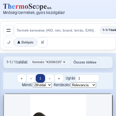
Minőségi termékek, gyors kiszolgálás!
1–1 / 1 tal
🌙
👤 Belépés
🛒
1–1 / 1 találat
Összes törlése
Keresés: “#2696335” ✕
Ugrás:
«
‹
1
›
»
Méret:
Rendezés: