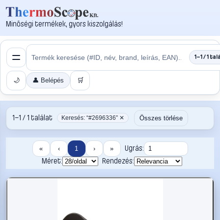
Minőségi termékek, gyors kiszolgálás!
1–1 / 1 tal
🌙
👤 Belépés
🛒
1–1 / 1 találat
Összes törlése
Keresés: “#2696336” ✕
Ugrás:
«
‹
1
›
»
Méret:
Rendezés: