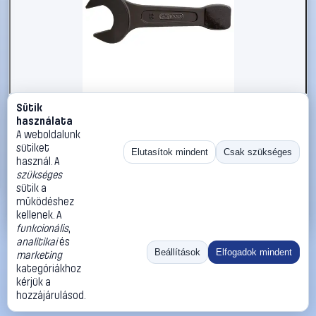
Sütik
#2696336
használata
KS Tools 5172287 517.2287 Ütős csavarkulcs
A weboldalunk
Kulcsszélesség (coll) 3 5/8
sütiket
Elutasítok mindent
Csak szükséges
használ. A
KS Tools
Egyoldalas villáskulcsok
szükséges
224 990 Ft
sütik a
működéshez
Kosárba
Azonnali vásárlás
kellenek. A
funkcionális
,
analitikai
és
Ugrás:
«
‹
1
›
»
Beállítások
Elfogadok mindent
marketing
Méret:
Rendezés:
kategóriákhoz
kérjük a
©
2026
ÁSZF
Adatvédelem
Impresszum
Kapcsolat
hozzájárulásod.
ThermoScope
Cégbemutató
Sütibeállítások