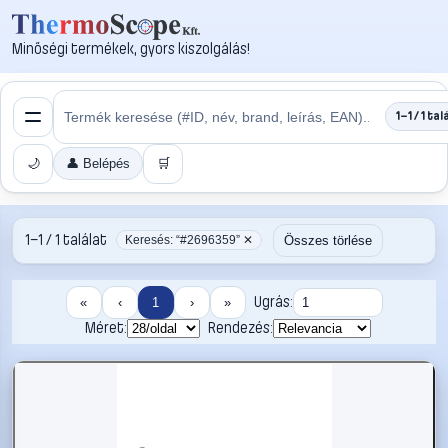
Minőségi termékek, gyors kiszolgálás!
1–1 / 1 tal
🌙
👤 Belépés
🛒
1–1 / 1 találat
Összes törlése
Keresés: “#2696359” ✕
Ugrás:
«
‹
1
›
»
Méret:
Rendezés: