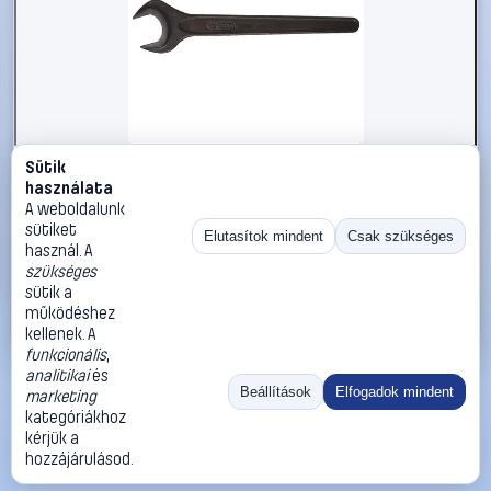
Sütik
#2696359
használata
KS Tools 5172519 517.2519 Egyvillás kulcs Kulcsszélesség
A weboldalunk
(metrikus) 19 mm
sütiket
Elutasítok mindent
Csak szükséges
használ. A
KS Tools
Egyoldalas villáskulcsok
szükséges
3 190 Ft
sütik a
működéshez
Kosárba
Azonnali vásárlás
kellenek. A
funkcionális
,
analitikai
és
Ugrás:
«
‹
1
›
»
Beállítások
Elfogadok mindent
marketing
Méret:
Rendezés:
kategóriákhoz
kérjük a
©
2026
ÁSZF
Adatvédelem
Impresszum
Kapcsolat
hozzájárulásod.
ThermoScope
Cégbemutató
Sütibeállítások