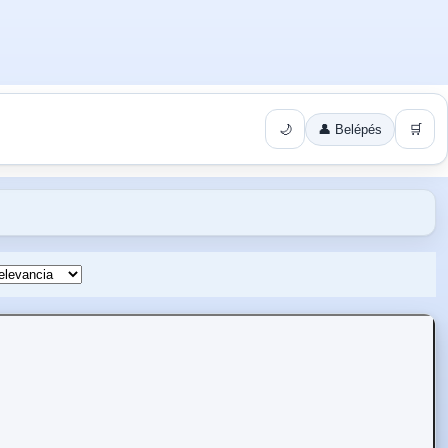
🌙
👤 Belépés
🛒