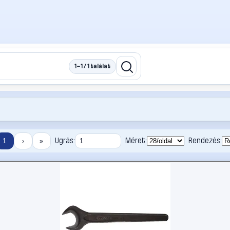
1–1 / 1 találat
Ugrás:
Méret:
Rendezés:
1
›
»