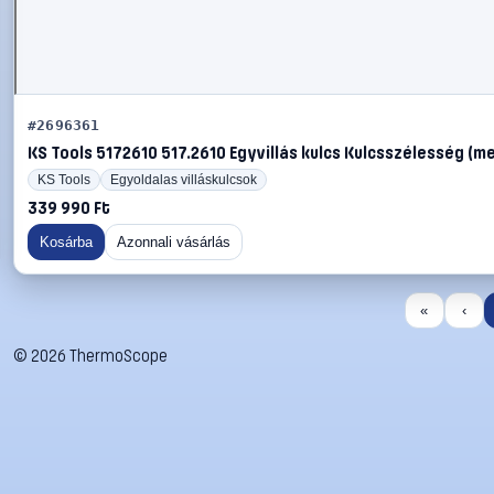
#2696361
KS Tools 5172610 517.2610 Egyvillás kulcs Kulcsszélesség (m
KS Tools
Egyoldalas villáskulcsok
339 990 Ft
Kosárba
Azonnali vásárlás
«
‹
©
2026
ThermoScope