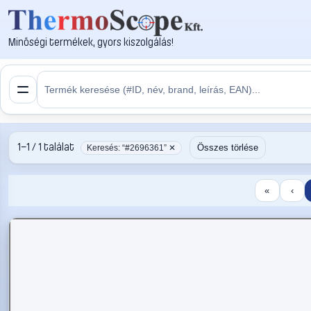
Minőségi termékek, gyors kiszolgálás!
1–1 / 1 találat
Összes törlése
Keresés: “#2696361” ✕
«
‹