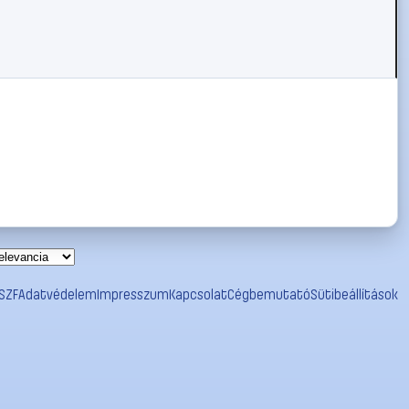
SZF
Adatvédelem
Impresszum
Kapcsolat
Cégbemutató
Sütibeállítások