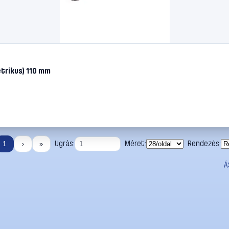
etrikus) 110 mm
Ugrás:
Méret:
Rendezés:
1
›
»
Á