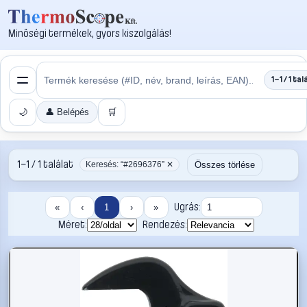
Minőségi termékek, gyors kiszolgálás!
1–1 / 1 tal
🌙
👤 Belépés
🛒
1–1 / 1 találat
Összes törlése
Keresés: “#2696376” ✕
Ugrás:
«
‹
1
›
»
Méret:
Rendezés: