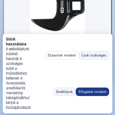
Sütik
#2696376
használata
KS Tools 9131943 913.1943 Beszúrós villáskulcs
A weboldalunk
Kulcsszélesség (metrikus) 24 mm
sütiket
Elutasítok mindent
Csak szükséges
használ. A
KS Tools
Egyoldalas villáskulcsok
szükséges
5 990 Ft
sütik a
működéshez
Kosárba
Azonnali vásárlás
kellenek. A
funkcionális
,
analitikai
és
Ugrás:
«
‹
1
›
»
Beállítások
Elfogadok mindent
marketing
Méret:
Rendezés:
kategóriákhoz
kérjük a
©
2026
ÁSZF
Adatvédelem
Impresszum
Kapcsolat
hozzájárulásod.
ThermoScope
Cégbemutató
Sütibeállítások