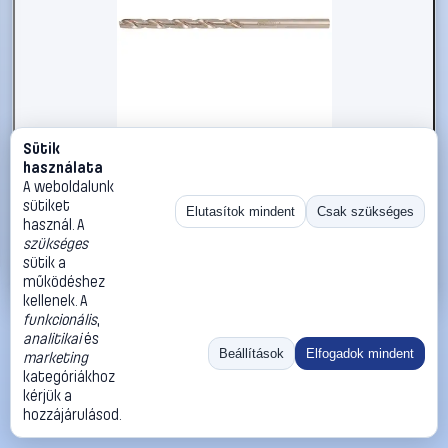
Sütik
#2696393
használata
KS Tools 9629619 962.9619 Spirálfúró 19 mm 1 db
A weboldalunk
sütiket
KS Tools
Fémfúró
Elutasítok mindent
Csak szükséges
használ. A
155 990 Ft
szükséges
sütik a
Kosárba
Azonnali vásárlás
működéshez
kellenek. A
funkcionális
,
Ugrás:
«
‹
1
›
»
analitikai
és
Méret:
Rendezés:
Beállítások
Elfogadok mindent
marketing
kategóriákhoz
©
2026
ÁSZF
Adatvédelem
Impresszum
Kapcsolat
kérjük a
ThermoScope
Cégbemutató
Sütibeállítások
hozzájárulásod.