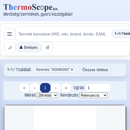
Minőségi termékek, gyors kiszolgálás!
1–1 / 1 tal
🌙
👤 Belépés
🛒
1–1 / 1 találat
Összes törlése
Keresés: “#2696393” ✕
Ugrás:
«
‹
1
›
»
Méret:
Rendezés: