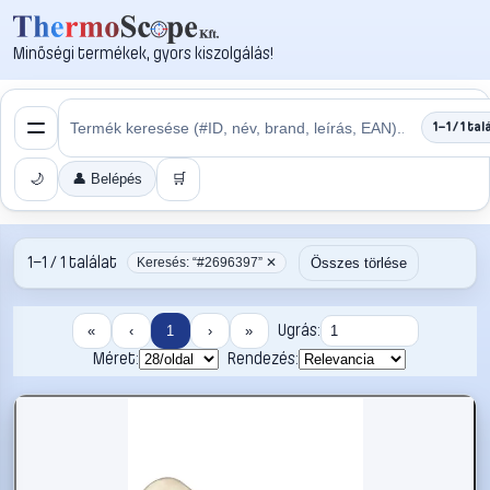
Minőségi termékek, gyors kiszolgálás!
1–1 / 1 tal
🌙
👤 Belépés
🛒
1–1 / 1 találat
Összes törlése
Keresés: “#2696397” ✕
Ugrás:
«
‹
1
›
»
Méret:
Rendezés: