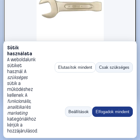
Sütik
#2696397
használata
KS Tools 9630086 963.0086 Ütős csavarkulcs
A weboldalunk
Kulcsszélesség (coll) 7/8
sütiket
Elutasítok mindent
Csak szükséges
használ. A
KS Tools
Egyoldalas villáskulcsok
szükséges
27 990 Ft
sütik a
működéshez
Kosárba
Azonnali vásárlás
kellenek. A
funkcionális
,
analitikai
és
Ugrás:
«
‹
1
›
»
Beállítások
Elfogadok mindent
marketing
Méret:
Rendezés:
kategóriákhoz
kérjük a
©
2026
ÁSZF
Adatvédelem
Impresszum
Kapcsolat
hozzájárulásod.
ThermoScope
Cégbemutató
Sütibeállítások