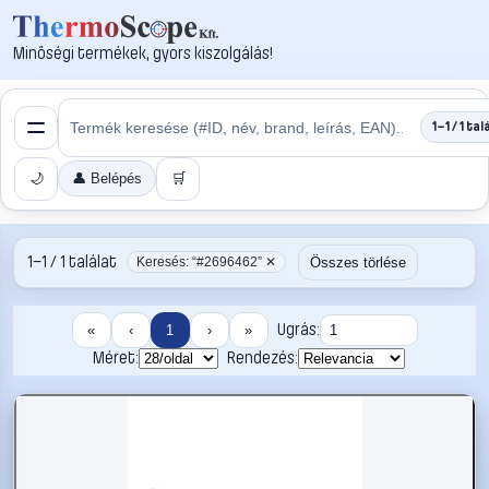
Minőségi termékek, gyors kiszolgálás!
1–1 / 1 tal
🌙
👤 Belépés
🛒
1–1 / 1 találat
Összes törlése
Keresés: “#2696462” ✕
Ugrás:
«
‹
1
›
»
Méret:
Rendezés: