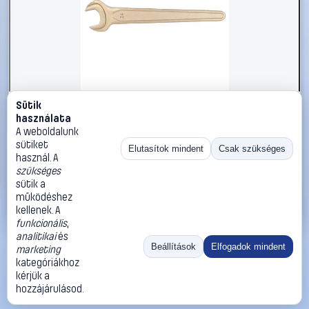
Sütik
#2696462
használata
KS Tools 9637209 963.7209 Egyvillás kulcs
A weboldalunk
Kulcsszélesség (metrikus) 130 mm
sütiket
Elutasítok mindent
Csak szükséges
használ. A
KS Tools
Egyoldalas villáskulcsok
szükséges
469 990 Ft
sütik a
működéshez
Kosárba
Azonnali vásárlás
kellenek. A
funkcionális
,
analitikai
és
Ugrás:
«
‹
1
›
»
Beállítások
Elfogadok mindent
marketing
Méret:
Rendezés:
kategóriákhoz
kérjük a
©
2026
ÁSZF
Adatvédelem
Impresszum
Kapcsolat
hozzájárulásod.
ThermoScope
Cégbemutató
Sütibeállítások