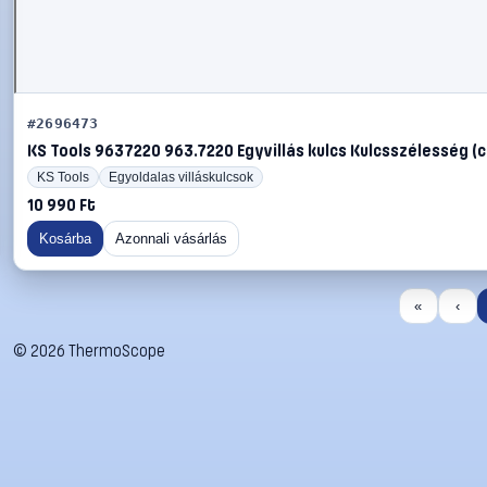
#2696473
KS Tools 9637220 963.7220 Egyvillás kulcs Kulcsszélesség (co
KS Tools
Egyoldalas villáskulcsok
10 990 Ft
Kosárba
Azonnali vásárlás
«
‹
©
2026
ThermoScope