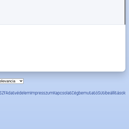
SZF
Adatvédelem
Impresszum
Kapcsolat
Cégbemutató
Sütibeállítások