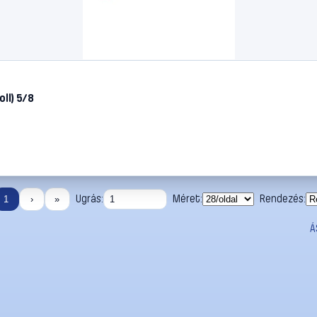
ll) 5/8
Ugrás:
Méret:
Rendezés:
1
›
»
Á