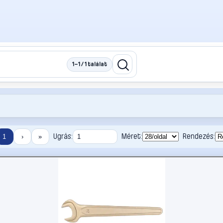
1–1 / 1 találat
Ugrás:
Méret:
Rendezés:
1
›
»