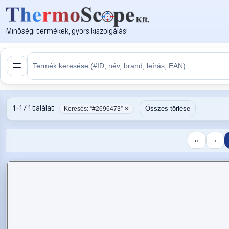
Minőségi termékek, gyors kiszolgálás!
1–1 / 1 találat
Összes törlése
Keresés: “#2696473” ✕
«
‹