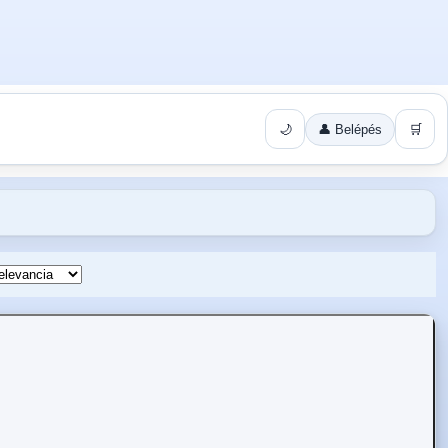
🌙
👤 Belépés
🛒