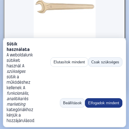
Sütik
#2696515
használata
KS Tools 9637262 963.7262 Egyvillás kulcs
A weboldalunk
Kulcsszélesség (coll) 3 5/8
sütiket
Elutasítok mindent
Csak szükséges
használ. A
KS Tools
Egyoldalas villáskulcsok
szükséges
239 990 Ft
sütik a
működéshez
Kosárba
Azonnali vásárlás
kellenek. A
funkcionális
,
analitikai
és
Ugrás:
«
‹
1
›
»
Beállítások
Elfogadok mindent
marketing
Méret:
Rendezés:
kategóriákhoz
kérjük a
©
2026
ÁSZF
Adatvédelem
Impresszum
Kapcsolat
hozzájárulásod.
ThermoScope
Cégbemutató
Sütibeállítások