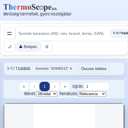
Minőségi termékek, gyors kiszolgálás!
1–1 / 1 tal
🌙
👤 Belépés
🛒
1–1 / 1 találat
Összes törlése
Keresés: “#2696515” ✕
Ugrás:
«
‹
1
›
»
Méret:
Rendezés: