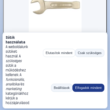
Sütik
#2696520
használata
KS Tools 9637621 963.7621 Ütős csavarkulcs
A weboldalunk
Kulcsszélesség (metrikus) 19 mm
sütiket
Elutasítok mindent
Csak szükséges
használ. A
KS Tools
Egyoldalas villáskulcsok
szükséges
25 990 Ft
sütik a
működéshez
Kosárba
Azonnali vásárlás
kellenek. A
funkcionális
,
analitikai
és
Ugrás:
«
‹
1
›
»
Beállítások
Elfogadok mindent
marketing
Méret:
Rendezés:
kategóriákhoz
kérjük a
©
2026
ÁSZF
Adatvédelem
Impresszum
Kapcsolat
hozzájárulásod.
ThermoScope
Cégbemutató
Sütibeállítások