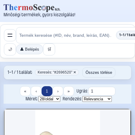
Minőségi termékek, gyors kiszolgálás!
1–1 / 1 tal
🌙
👤 Belépés
🛒
1–1 / 1 találat
Összes törlése
Keresés: “#2696520” ✕
Ugrás:
«
‹
1
›
»
Méret:
Rendezés: