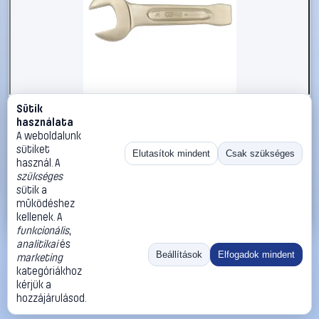
Sütik
#2696522
használata
KS Tools 9637623 963.7623 Ütős csavarkulcs
A weboldalunk
Kulcsszélesség (metrikus) 24 mm
sütiket
Elutasítok mindent
Csak szükséges
használ. A
KS Tools
Egyoldalas villáskulcsok
szükséges
29 990 Ft
sütik a
működéshez
Kosárba
Azonnali vásárlás
kellenek. A
funkcionális
,
analitikai
és
Ugrás:
«
‹
1
›
»
Beállítások
Elfogadok mindent
marketing
Méret:
Rendezés:
kategóriákhoz
kérjük a
©
2026
ÁSZF
Adatvédelem
Impresszum
Kapcsolat
hozzájárulásod.
ThermoScope
Cégbemutató
Sütibeállítások