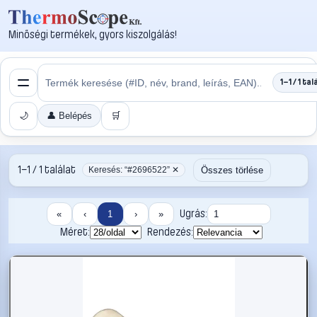
Minőségi termékek, gyors kiszolgálás!
1–1 / 1 tal
🌙
👤 Belépés
🛒
1–1 / 1 találat
Összes törlése
Keresés: “#2696522” ✕
Ugrás:
«
‹
1
›
»
Méret:
Rendezés: