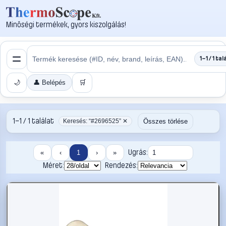
Minőségi termékek, gyors kiszolgálás!
1–1 / 1 tal
🌙
👤 Belépés
🛒
1–1 / 1 találat
Összes törlése
Keresés: “#2696525” ✕
Ugrás:
«
‹
1
›
»
Méret:
Rendezés: