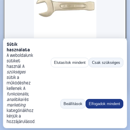
Sütik
#2696525
használata
KS Tools 9637626 963.7626 Ütős csavarkulcs
A weboldalunk
Kulcsszélesség (metrikus) 29 mm
sütiket
Elutasítok mindent
Csak szükséges
használ. A
KS Tools
Egyoldalas villáskulcsok
szükséges
35 990 Ft
sütik a
működéshez
Kosárba
Azonnali vásárlás
kellenek. A
funkcionális
,
analitikai
és
Ugrás:
«
‹
1
›
»
Beállítások
Elfogadok mindent
marketing
Méret:
Rendezés:
kategóriákhoz
kérjük a
©
2026
ÁSZF
Adatvédelem
Impresszum
Kapcsolat
hozzájárulásod.
ThermoScope
Cégbemutató
Sütibeállítások