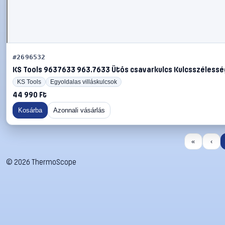
#2696532
KS Tools 9637633 963.7633 Ütős csavarkulcs Kulcsszélessé
KS Tools
Egyoldalas villáskulcsok
44 990 Ft
Kosárba
Azonnali vásárlás
«
‹
©
2026
ThermoScope