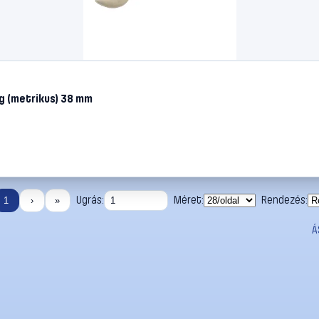
g (metrikus) 38 mm
Ugrás:
Méret:
Rendezés:
1
›
»
Á