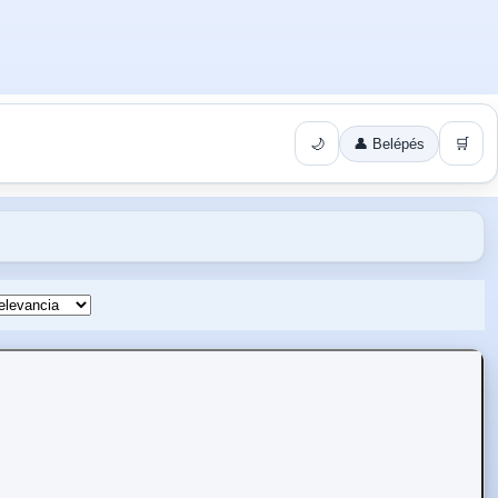
🌙
👤 Belépés
🛒