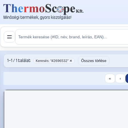
Minőségi termékek, gyors kiszolgálás!
1–1 / 1 találat
Összes törlése
Keresés: “#2696532” ✕
«
‹