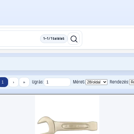
1–1 / 1 találat
Ugrás:
Méret:
Rendezés:
1
›
»