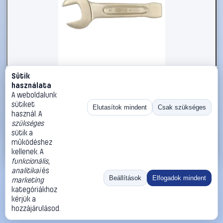
Sütik
#2696548
használata
KS Tools 9637649 963.7649 Ütős csavarkulcs
A weboldalunk
Kulcsszélesség (metrikus) 71 mm
sütiket
Elutasítok mindent
Csak szükséges
használ. A
KS Tools
Egyoldalas villáskulcsok
szükséges
151 990 Ft
sütik a
működéshez
Kosárba
Azonnali vásárlás
kellenek. A
funkcionális
,
analitikai
és
Ugrás:
«
‹
1
›
»
Beállítások
Elfogadok mindent
marketing
Méret:
Rendezés:
kategóriákhoz
kérjük a
©
2026
ÁSZF
Adatvédelem
Impresszum
Kapcsolat
hozzájárulásod.
ThermoScope
Cégbemutató
Sütibeállítások