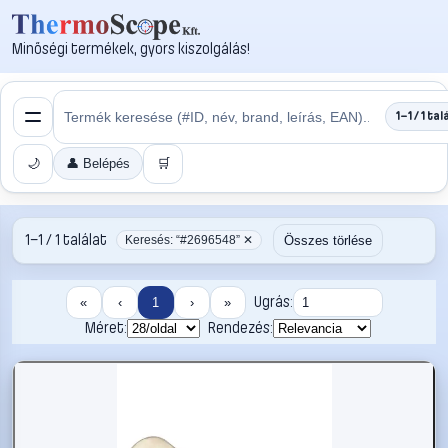
Minőségi termékek, gyors kiszolgálás!
1–1 / 1 tal
🌙
👤 Belépés
🛒
1–1 / 1 találat
Összes törlése
Keresés: “#2696548” ✕
Ugrás:
«
‹
1
›
»
Méret:
Rendezés: