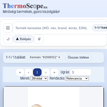
Minőségi termékek, gyors kiszolgálás!
1–1 / 1 tal
🌙
👤 Belépés
🛒
1–1 / 1 találat
Összes törlése
Keresés: “#2696552” ✕
Ugrás:
«
‹
1
›
»
Méret:
Rendezés: