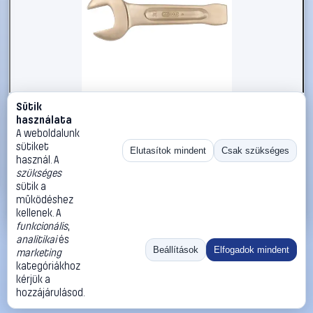
Sütik
#2696552
használata
KS Tools 9637653 963.7653 Ütős csavarkulcs
A weboldalunk
Kulcsszélesség (metrikus) 82 mm
sütiket
Elutasítok mindent
Csak szükséges
használ. A
KS Tools
Egyoldalas villáskulcsok
szükséges
195 990 Ft
sütik a
működéshez
Kosárba
Azonnali vásárlás
kellenek. A
funkcionális
,
analitikai
és
Ugrás:
«
‹
1
›
»
Beállítások
Elfogadok mindent
marketing
Méret:
Rendezés:
kategóriákhoz
kérjük a
©
2026
ÁSZF
Adatvédelem
Impresszum
Kapcsolat
hozzájárulásod.
ThermoScope
Cégbemutató
Sütibeállítások