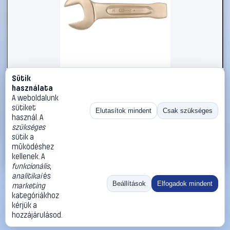
Sütik
#2696553
használata
KS Tools 9637654 963.7654 Ütős csavarkulcs
A weboldalunk
Kulcsszélesség (metrikus) 85 mm
sütiket
Elutasítok mindent
Csak szükséges
használ. A
KS Tools
Egyoldalas villáskulcsok
szükséges
195 990 Ft
sütik a
működéshez
Kosárba
Azonnali vásárlás
kellenek. A
funkcionális
,
analitikai
és
Ugrás:
«
‹
1
›
»
Beállítások
Elfogadok mindent
marketing
Méret:
Rendezés:
kategóriákhoz
kérjük a
©
2026
ÁSZF
Adatvédelem
Impresszum
Kapcsolat
hozzájárulásod.
ThermoScope
Cégbemutató
Sütibeállítások