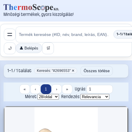
Minőségi termékek, gyors kiszolgálás!
1–1 / 1 tal
🌙
👤 Belépés
🛒
1–1 / 1 találat
Összes törlése
Keresés: “#2696553” ✕
Ugrás:
«
‹
1
›
»
Méret:
Rendezés: