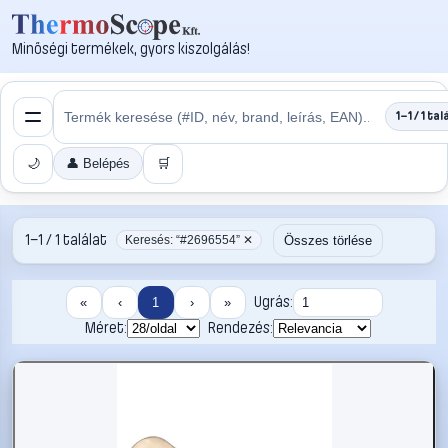
Minőségi termékek, gyors kiszolgálás!
1–1 / 1 tal
🌙
👤 Belépés
🛒
1–1 / 1 találat
Összes törlése
Keresés: “#2696554” ✕
Ugrás:
«
‹
1
›
»
Méret:
Rendezés: