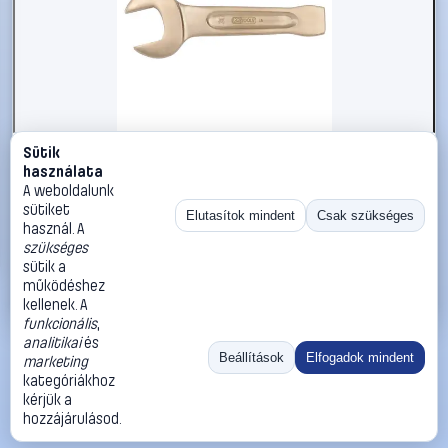
Sütik
#2696554
használata
KS Tools 9637655 963.7655 Ütős csavarkulcs
A weboldalunk
Kulcsszélesség (metrikus) 88 mm
sütiket
Elutasítok mindent
Csak szükséges
használ. A
KS Tools
Egyoldalas villáskulcsok
szükséges
209 990 Ft
sütik a
működéshez
Kosárba
Azonnali vásárlás
kellenek. A
funkcionális
,
analitikai
és
Ugrás:
«
‹
1
›
»
Beállítások
Elfogadok mindent
marketing
Méret:
Rendezés:
kategóriákhoz
kérjük a
©
2026
ÁSZF
Adatvédelem
Impresszum
Kapcsolat
hozzájárulásod.
ThermoScope
Cégbemutató
Sütibeállítások