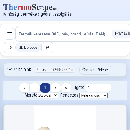
Minőségi termékek, gyors kiszolgálás!
1–1 / 1 tal
🌙
👤 Belépés
🛒
1–1 / 1 találat
Összes törlése
Keresés: “#2696560” ✕
Ugrás:
«
‹
1
›
»
Méret:
Rendezés: