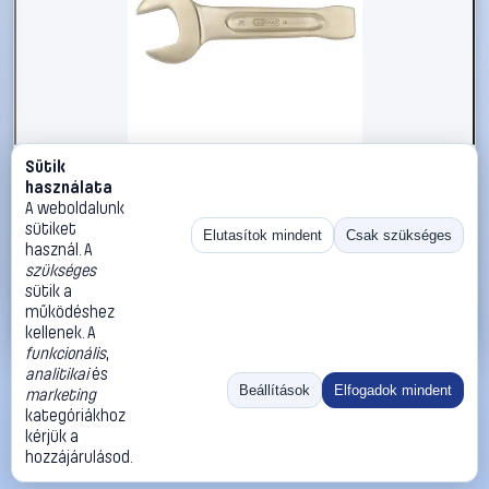
Sütik
#2696560
használata
KS Tools 9637661 963.7661 Ütős csavarkulcs
A weboldalunk
Kulcsszélesség (metrikus) 110 mm
sütiket
Elutasítok mindent
Csak szükséges
használ. A
KS Tools
Egyoldalas villáskulcsok
szükséges
447 990 Ft
sütik a
működéshez
Kosárba
Azonnali vásárlás
kellenek. A
funkcionális
,
analitikai
és
Ugrás:
«
‹
1
›
»
Beállítások
Elfogadok mindent
marketing
Méret:
Rendezés:
kategóriákhoz
kérjük a
©
2026
ÁSZF
Adatvédelem
Impresszum
Kapcsolat
hozzájárulásod.
ThermoScope
Cégbemutató
Sütibeállítások