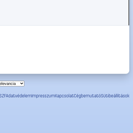
SZF
Adatvédelem
Impresszum
Kapcsolat
Cégbemutató
Sütibeállítások