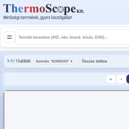
Minőségi termékek, gyors kiszolgálás!
1–1 / 1 találat
Összes törlése
Keresés: “#2696565” ✕
«
‹