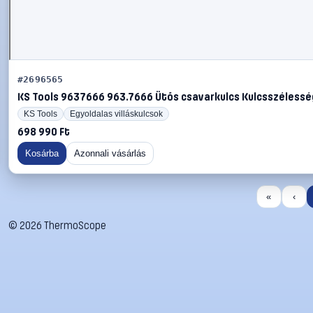
#2696565
KS Tools 9637666 963.7666 Ütős csavarkulcs Kulcsszélessé
KS Tools
Egyoldalas villáskulcsok
698 990 Ft
Kosárba
Azonnali vásárlás
«
‹
©
2026
ThermoScope