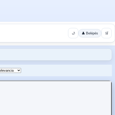
🌙
👤 Belépés
🛒