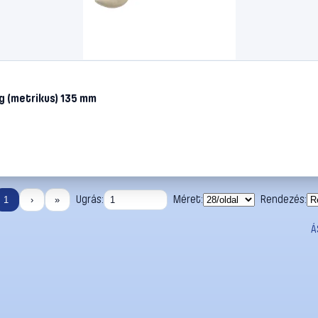
g (metrikus) 135 mm
Ugrás:
Méret:
Rendezés:
1
›
»
Á