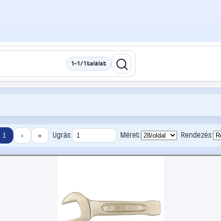
1–1 / 1 találat
Ugrás:
Méret:
Rendezés:
1
›
»