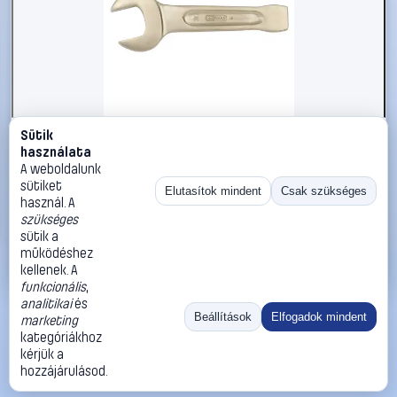
Sütik
#2696567
használata
KS Tools 9637668 963.7668 Ütős csavarkulcs
A weboldalunk
Kulcsszélesség (metrikus) 145 mm
sütiket
Elutasítok mindent
Csak szükséges
használ. A
KS Tools
Egyoldalas villáskulcsok
szükséges
812 990 Ft
sütik a
működéshez
Kosárba
Azonnali vásárlás
kellenek. A
funkcionális
,
analitikai
és
Ugrás:
«
‹
1
›
»
Beállítások
Elfogadok mindent
marketing
Méret:
Rendezés:
kategóriákhoz
kérjük a
©
2026
ÁSZF
Adatvédelem
Impresszum
Kapcsolat
hozzájárulásod.
ThermoScope
Cégbemutató
Sütibeállítások