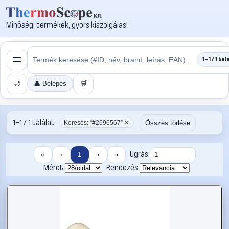
Minőségi termékek, gyors kiszolgálás!
1–1 / 1 tal
🌙
👤 Belépés
🛒
1–1 / 1 találat
Összes törlése
Keresés: “#2696567” ✕
Ugrás:
«
‹
1
›
»
Méret:
Rendezés: