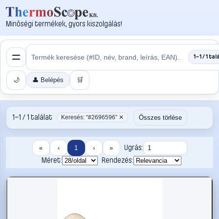
Minőségi termékek, gyors kiszolgálás!
1–1 / 1 tal
🌙
👤 Belépés
🛒
1–1 / 1 találat
Összes törlése
Keresés: “#2696596” ✕
Ugrás:
«
‹
1
›
»
Méret:
Rendezés: