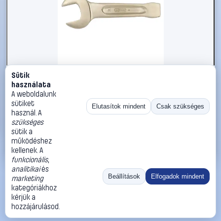
Sütik
#2696596
használata
KS Tools 9637697 963.7697 Ütős csavarkulcs
A weboldalunk
Kulcsszélesség (coll) 1 13/16
sütiket
Elutasítok mindent
Csak szükséges
használ. A
KS Tools
Egyoldalas villáskulcsok
szükséges
72 990 Ft
sütik a
működéshez
Kosárba
Azonnali vásárlás
kellenek. A
funkcionális
,
analitikai
és
Ugrás:
«
‹
1
›
»
Beállítások
Elfogadok mindent
marketing
Méret:
Rendezés:
kategóriákhoz
kérjük a
©
2026
ÁSZF
Adatvédelem
Impresszum
Kapcsolat
hozzájárulásod.
ThermoScope
Cégbemutató
Sütibeállítások