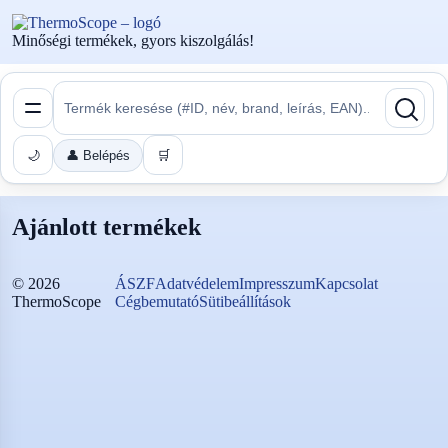
Minőségi termékek, gyors kiszolgálás!
🌙
👤 Belépés
🛒
Ajánlott termékek
©
2026
ÁSZF
Adatvédelem
Impresszum
Kapcsolat
ThermoScope
Cégbemutató
Sütibeállítások