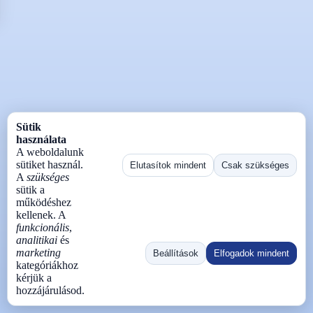
Sütik
használata
A weboldalunk
sütiket használ.
Elutasítok mindent
Csak szükséges
A
szükséges
sütik a
működéshez
kellenek. A
funkcionális
,
analitikai
és
marketing
Beállítások
Elfogadok mindent
kategóriákhoz
kérjük a
hozzájárulásod.