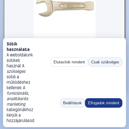
Sütik
#2696605
használata
KS Tools 9637706 963.7706 Ütős csavarkulcs
A weboldalunk
Kulcsszélesség (coll) 2 7/16
sütiket
Elutasítok mindent
Csak szükséges
használ. A
KS Tools
Egyoldalas villáskulcsok
szükséges
114 990 Ft
sütik a
működéshez
Kosárba
Azonnali vásárlás
kellenek. A
funkcionális
,
analitikai
és
Ugrás:
«
‹
1
›
»
Beállítások
Elfogadok mindent
marketing
Méret:
Rendezés:
kategóriákhoz
kérjük a
©
2026
ÁSZF
Adatvédelem
Impresszum
Kapcsolat
hozzájárulásod.
ThermoScope
Cégbemutató
Sütibeállítások