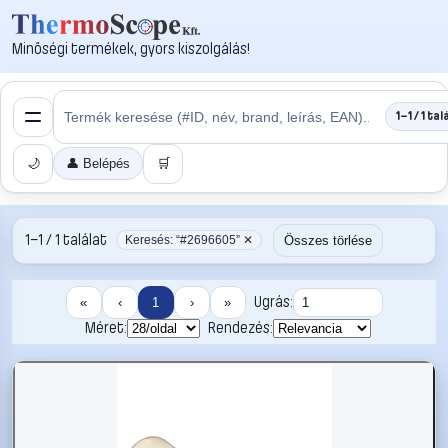
Minőségi termékek, gyors kiszolgálás!
1–1 / 1 tal
🌙
👤 Belépés
🛒
1–1 / 1 találat
Összes törlése
Keresés: “#2696605” ✕
Ugrás:
«
‹
1
›
»
Méret:
Rendezés: