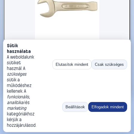
Sütik
#2696612
használata
KS Tools 9637713 963.7713 Ütős csavarkulcs
A weboldalunk
Kulcsszélesség (coll) 3
sütiket
Elutasítok mindent
Csak szükséges
használ. A
KS Tools
Egyoldalas villáskulcsok
szükséges
204 990 Ft
sütik a
működéshez
Kosárba
Azonnali vásárlás
kellenek. A
funkcionális
,
analitikai
és
Ugrás:
«
‹
1
›
»
Beállítások
Elfogadok mindent
marketing
Méret:
Rendezés:
kategóriákhoz
kérjük a
©
2026
ÁSZF
Adatvédelem
Impresszum
Kapcsolat
hozzájárulásod.
ThermoScope
Cégbemutató
Sütibeállítások