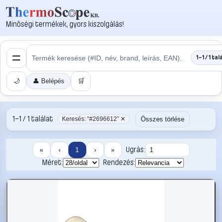
Minőségi termékek, gyors kiszolgálás!
1–1 / 1 tal
🌙
👤 Belépés
🛒
1–1 / 1 találat
Összes törlése
Keresés: “#2696612” ✕
Ugrás:
«
‹
1
›
»
Méret:
Rendezés: