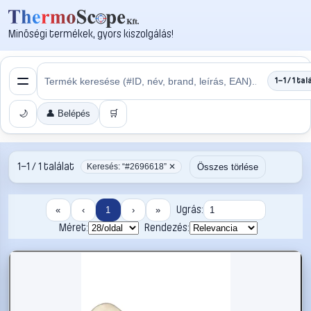
Minőségi termékek, gyors kiszolgálás!
1–1 / 1 tal
🌙
👤 Belépés
🛒
1–1 / 1 találat
Összes törlése
Keresés: “#2696618” ✕
Ugrás:
«
‹
1
›
»
Méret:
Rendezés: